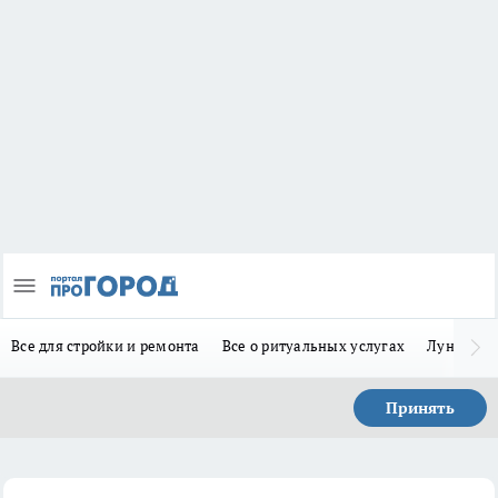
Все для стройки и ремонта
Все о ритуальных услугах
Лунно-по
Принять