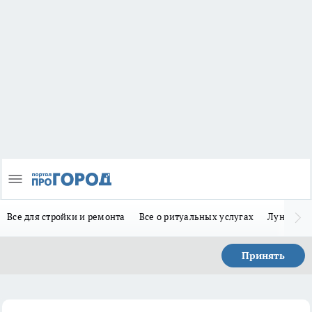
Все для стройки и ремонта
Все о ритуальных услугах
Лунно-по
Принять