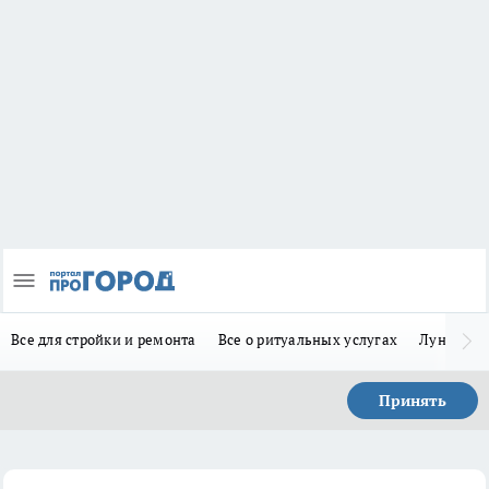
Все для стройки и ремонта
Все о ритуальных услугах
Лунно-по
Принять