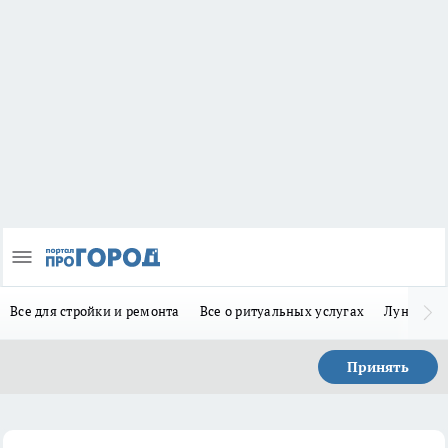
Все для стройки и ремонта
Все о ритуальных услугах
Лунно-по
Принять