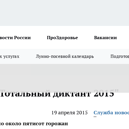
вости России
ПроЗдоровье
Вакансии
х услугах
Лунно-посевной календарь
Подгото
"Тотальный диктант 2015"
19 апреля 2015
Служба ново
о около пятисот горожан