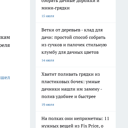
собрать дачные дорожки и
мини‑грядки
15 июля
Ветки от деревьев - клад для
икам
дачи: простой способ собрать
реля
из сучков и палочек стильную
клумбу для дачных цветов
14 июля
Хватит поливать грядки из
ошел
пластиковых бочек: умные
дачники нашли им замену -
полив удобнее и быстрее
19 июля
На полках они неприметны: 11
нужных вещей из Fix Price, о