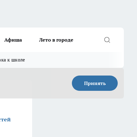
Афиша
Лето в городе
вка к школе
Принять
стей