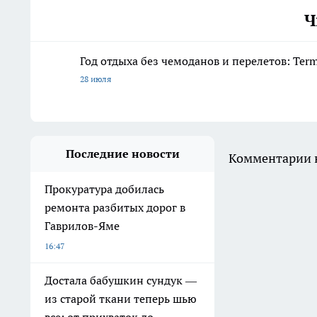
Ч
Год отдыха без чемоданов и перелетов: Ter
28 июля
Последние новости
Комментарии н
Прокуратура добилась
ремонта разбитых дорог в
Гаврилов-Яме
16:47
Достала бабушкин сундук —
из старой ткани теперь шью
все: от прихваток до