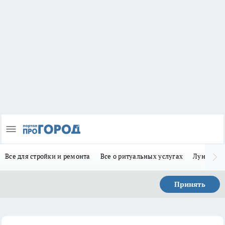
Все для стройки и ремонта
Все о ритуальных услугах
Лунно-по
Принять