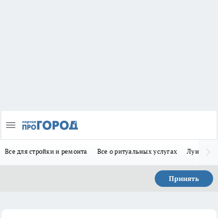
Все для стройки и ремонта
Все о ритуальных услугах
Лунно-по
Принять