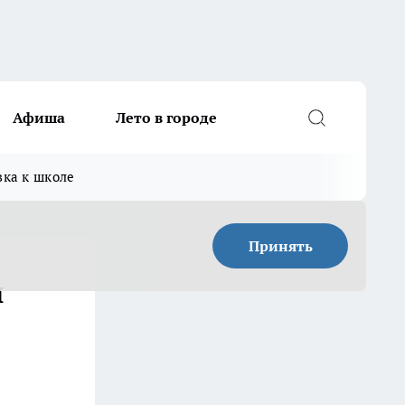
Афиша
Лето в городе
вка к школе
Принять
и