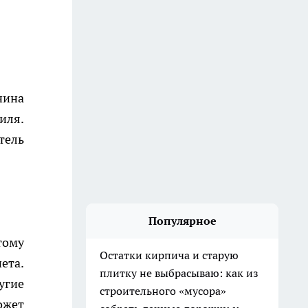
чина
иля.
тель
Популярное
тому
Остатки кирпича и старую
ета.
плитку не выбрасываю: как из
угие
строительного «мусора»
ожет