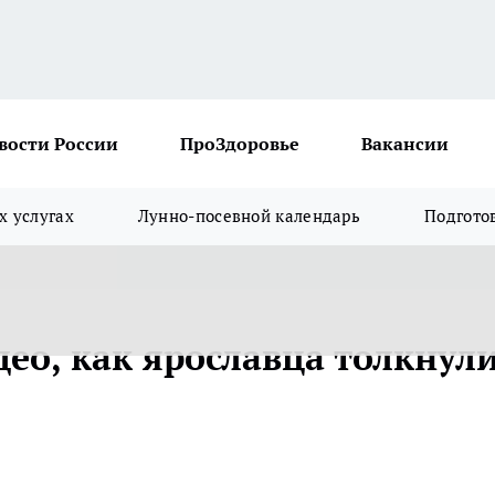
вости России
ПроЗдоровье
Вакансии
х услугах
Лунно-посевной календарь
Подгото
део, как ярославца толкнул