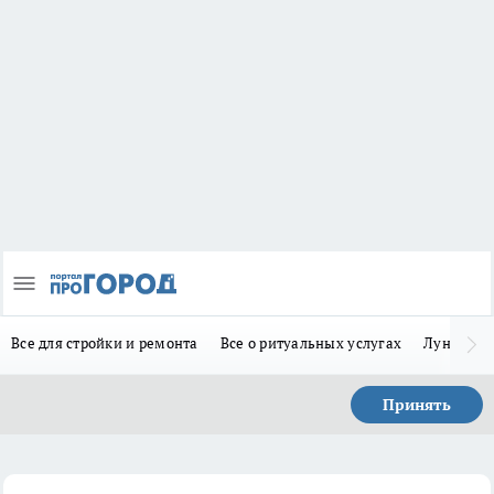
Все для стройки и ремонта
Все о ритуальных услугах
Лунно-по
Принять