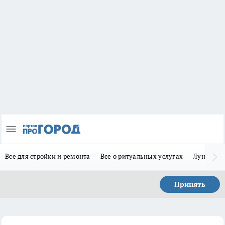
Все для стройки и ремонта
Все о ритуальных услугах
Лунно-по
Принять