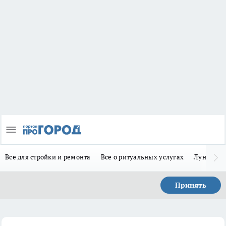
Все для стройки и ремонта
Все о ритуальных услугах
Лунно-по
Принять