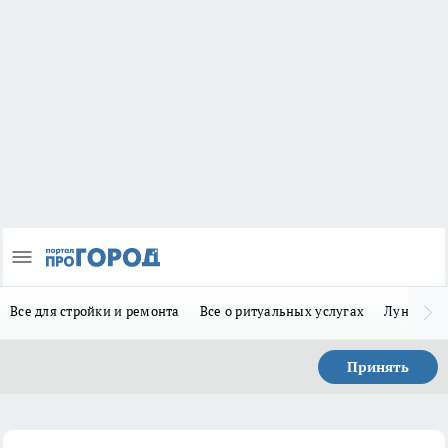
Все для стройки и ремонта
Все о ритуальных услугах
Лунно-по
Принять