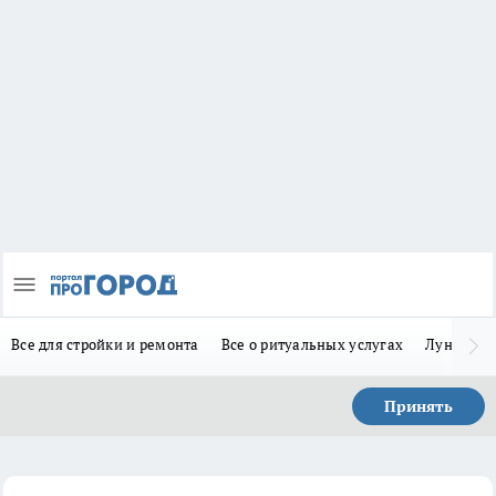
Все для стройки и ремонта
Все о ритуальных услугах
Лунно-по
Принять