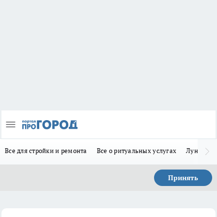
Все для стройки и ремонта
Все о ритуальных услугах
Лунно-по
Принять