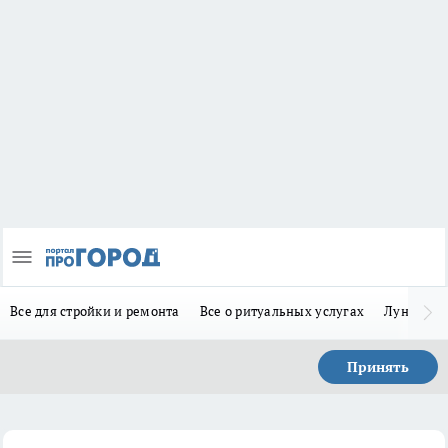
Все для стройки и ремонта
Все о ритуальных услугах
Лунно-по
Принять