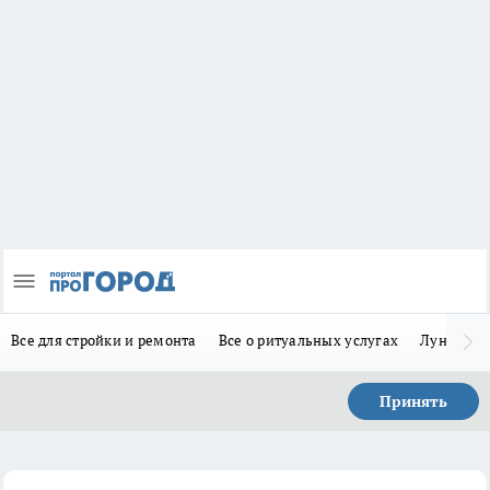
Все для стройки и ремонта
Все о ритуальных услугах
Лунно-по
Принять