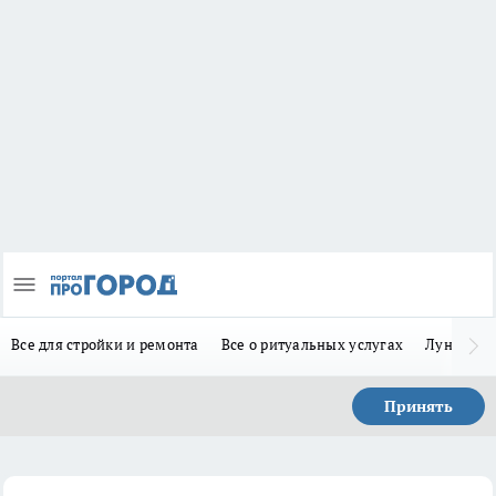
Все для стройки и ремонта
Все о ритуальных услугах
Лунно-по
Принять