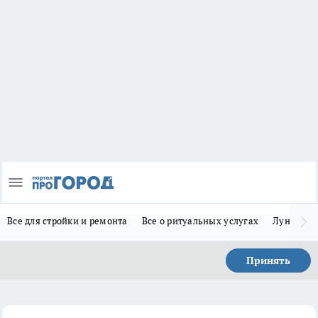
Все для стройки и ремонта
Все о ритуальных услугах
Лунно-по
Принять