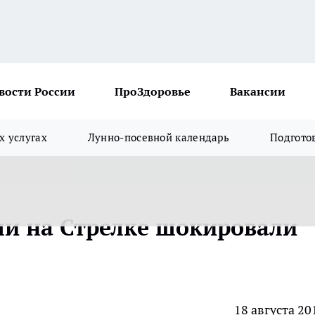
вости России
ПроЗдоровье
Вакансии
х услугах
Лунно-посевной календарь
Подгото
ли на Стрелке шокировали
18 августа 20