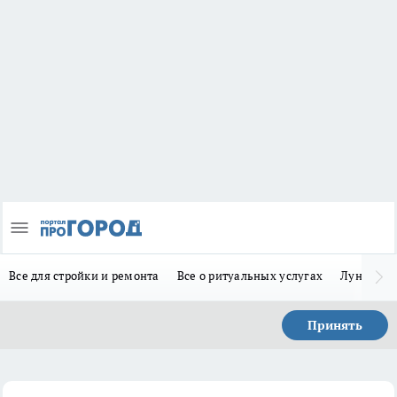
Все для стройки и ремонта
Все о ритуальных услугах
Лунно-по
Принять