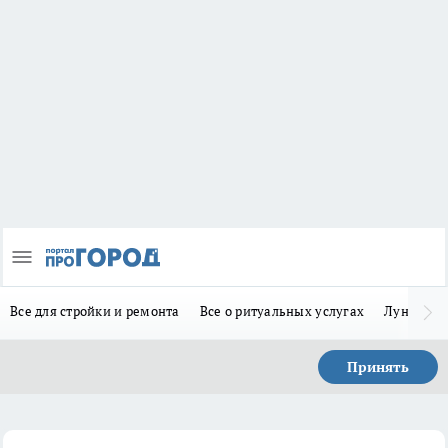
Все для стройки и ремонта
Все о ритуальных услугах
Лунно-по
Принять