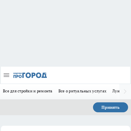
Все для стройки и ремонта
Все о ритуальных услугах
Лунно-по
Принять