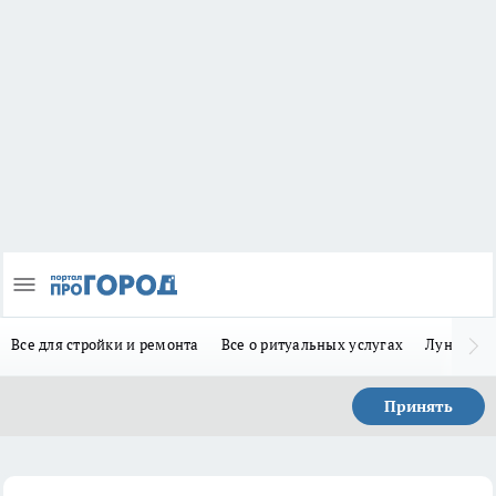
Все для стройки и ремонта
Все о ритуальных услугах
Лунно-по
Принять