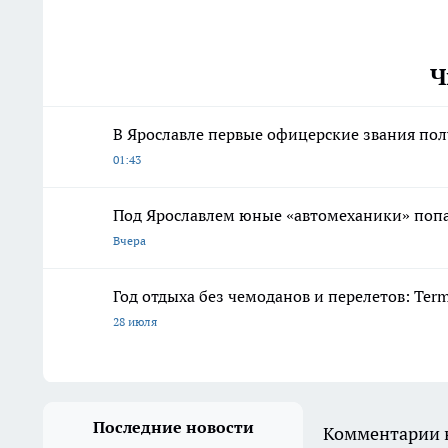
Ч
В Ярославле первые офицерские звания по
01:43
Под Ярославлем юные «автомеханики» попал
Вчера
Год отдыха без чемоданов и перелетов: Ter
28 июля
Последние новости
Комментарии н