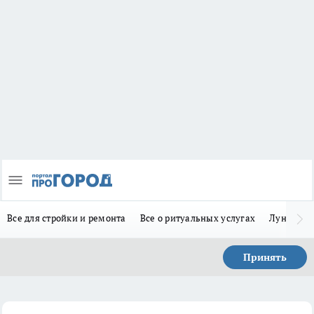
Все для стройки и ремонта
Все о ритуальных услугах
Лунно-по
Принять