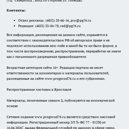
(ТЦ "Североход", вход со стороны ул. Победы)
Контакты:
Отдел рекламы:
(4852) 28-66-16
,
pro@pg76.ru
Редакция:
(4852) 33-84-79
,
red@pg76.ru
Вся информация, размещенная на данном сайте, охраняется в
соответствии с законодательством РФ об авторском праве и не
подлежит использованию кем-либо в какой бы то ни было форме, в
том числе воспроизведению, распространению, переработке не иначе
как с письменного разрешения правообладателя.
Возрастная категория сайта 16+. Редакция портала не несет
ответственности за комментарии и материалы пользователей,
размещенные на сайте www.progorod76.ru и его субдоменах.
Распространение листовок в Ярославле
Материалы, помеченные знаком ∆, публикуются на коммерческой
основе
Сетевое издание www.progorod76.ru является средством массовой
информации. Регистрационный номер ЭЛ № ФС 77 - 91230 от
16.04.2026", выдан Федеральной службой по надзору в сфере связи,