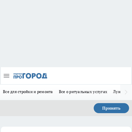
Все для стройки и ремонта
Все о ритуальных услугах
Лунно-по
Принять