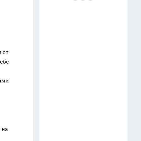
пластиковых бочек: умные
дачники нашли им замену -
полив удобнее и быстрее
19 июля
На полках они неприметны: 11
 от
нужных вещей из Fix Price, о
себе
которых мало кто знает -
незаменимы в быту
ами
13 июля
Завязей много, а урожая нет:
чем подкормить огурцы в
июле, чтобы кусты ломились
от зеленцов
 на
14 июля