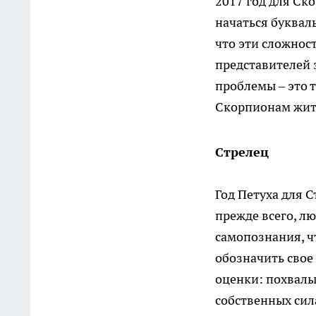
2017 год для Ск
начаться букваль
что эти сложнос
представителей э
проблемы – это 
Скорпионам жит
Стрелец
Год Петуха для 
прежде всего, л
самопознания, ч
обозначить свое
оценки: похвалы 
собственных сил