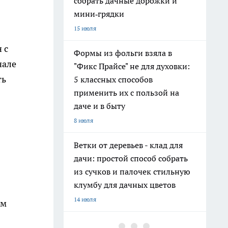
собрать дачные дорожки и
мини‑грядки
15 июля
 с
Формы из фольги взяла в
чале
"Фикс Прайсе" не для духовки:
ть
5 классных способов
применить их с пользой на
даче и в быту
8 июля
Ветки от деревьев - клад для
дачи: простой способ собрать
из сучков и палочек стильную
клумбу для дачных цветов
14 июля
ым
Хватит поливать грядки из