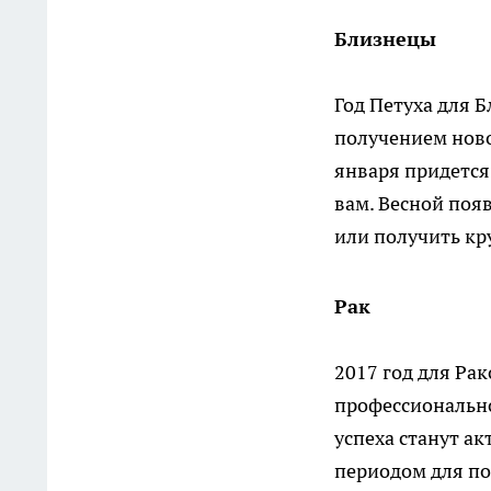
Близнецы
Год Петуха для Б
получением ново
января придется
вам. Весной поя
или получить к
Рак
2017 год для Ра
профессионально
успеха станут ак
периодом для по