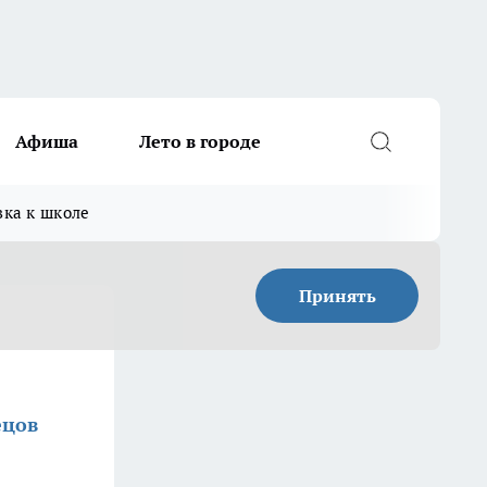
Афиша
Лето в городе
вка к школе
Принять
ецов