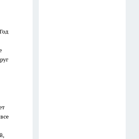
27 июля
Дозаторы в Fix Price беру не
для мыла: вот как использую
Год
их вместо дорогого садового
инвентаря
е
18 июля
круг
Консервные банки больше не
выбрасываю: как превратить
жестяную тару в полезный
помощник для кухни и дачи
19 июля
ет
 все
Все идут в Чижик, а я в
Ермолино: 3 классных
продукта — дешевле и вкуснее,
й,