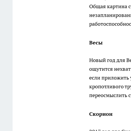
Общая картина с
незапланированн
работоспособнос
Весы
Новый год для В
ощутится нехватк
если приложить 
кропотливого тр
переосмыслить с
Скорион