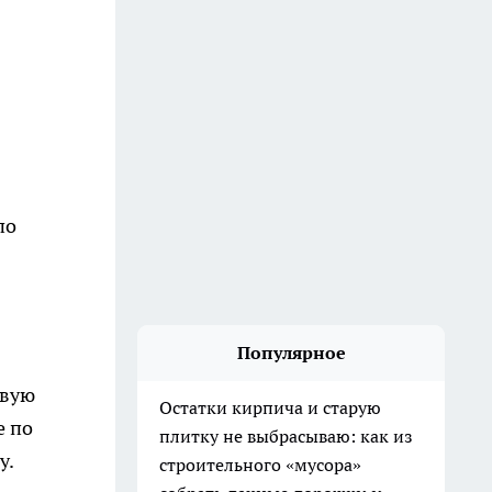
по
Популярное
овую
Остатки кирпича и старую
е по
плитку не выбрасываю: как из
бу.
строительного «мусора»