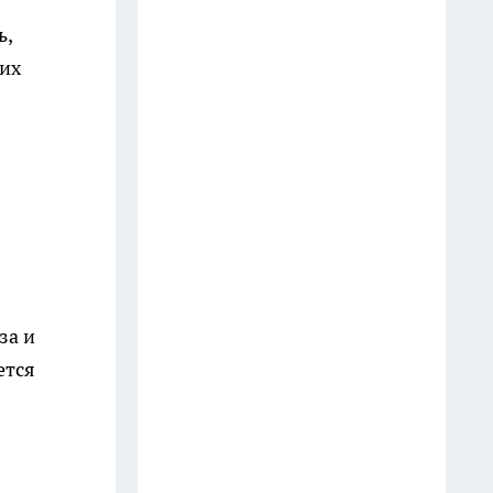
25 июля
ь,
Устаревшие рулонные шторы
мих
уходят в прошлое: 4
современные альтернативы
для стильного окна
19 июля
Обшарпанные кастрюли
берегу: вот что мастерю из
старой посуды - 7 идей для
дачи, интерьера и гаража
за и
19 июля
ется
Короли просёлка: 5 советских
мотоциклов с коляской,
которые в деревне считались
почти внедорожниками