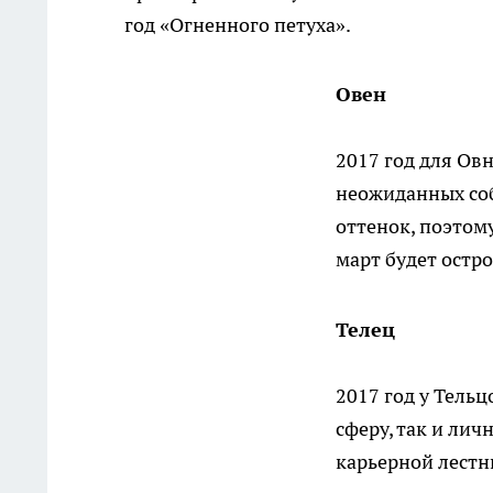
год «Огненного петуха».
Овен
2017 год для Ов
неожиданных соб
оттенок, поэтом
март будет остр
Телец
2017 год у Тель
сферу, так и ли
карьерной лестн