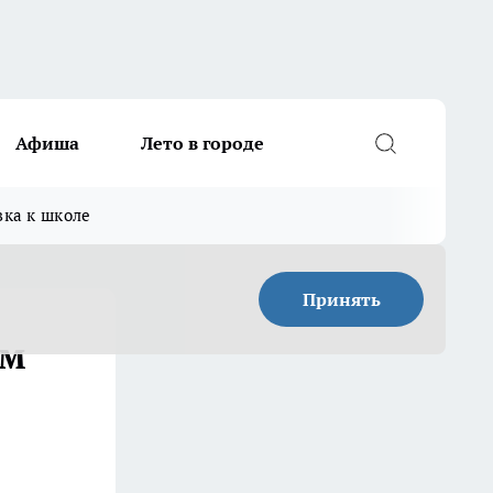
Афиша
Лето в городе
вка к школе
Принять
ом