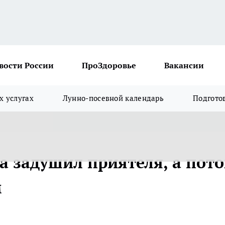
вости России
ПроЗдоровье
Вакансии
х услугах
Лунно-посевной календарь
Подгото
а задушил приятеля, а пот
м