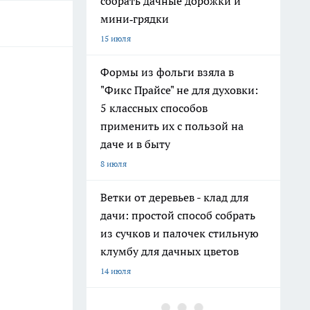
собрать дачные дорожки и
мини‑грядки
15 июля
Формы из фольги взяла в
"Фикс Прайсе" не для духовки:
5 классных способов
применить их с пользой на
даче и в быту
8 июля
Ветки от деревьев - клад для
дачи: простой способ собрать
из сучков и палочек стильную
клумбу для дачных цветов
14 июля
Хватит поливать грядки из