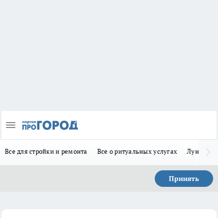
Все для стройки и ремонта
Все о ритуальных услугах
Лунно-по
Принять