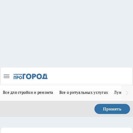
Все для стройки и ремонта
Все о ритуальных услугах
Лунно-по
Принять