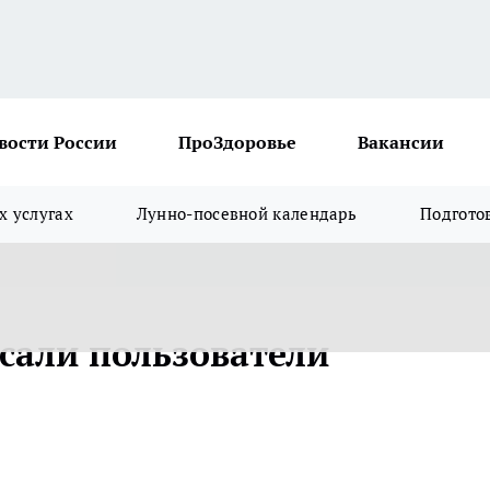
вости России
ПроЗдоровье
Вакансии
х услугах
Лунно-посевной календарь
Подгото
асали пользователи