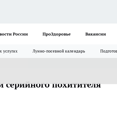
вости России
ПроЗдоровье
Вакансии
х услугах
Лунно-посевной календарь
Подгото
и серийного похитителя