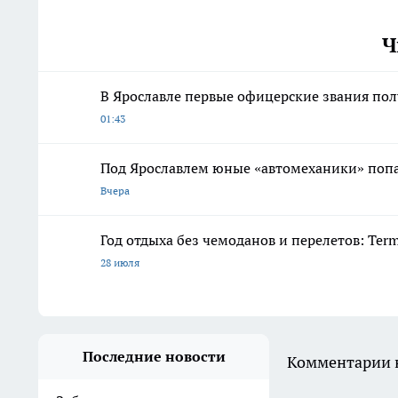
Ч
В Ярославле первые офицерские звания по
01:43
Под Ярославлем юные «автомеханики» попал
Вчера
Год отдыха без чемоданов и перелетов: Ter
28 июля
Последние новости
Комментарии н