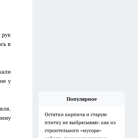
 рук
сь в
жали
ое у
Популярное
вля.
Остатки кирпича и старую
умму
плитку не выбрасываю: как из
строительного «мусора»