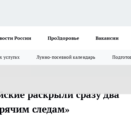
вости России
ПроЗдоровье
Вакансии
х услугах
Лунно-посевной календарь
Подгото
йские раскрыли сразу два
орячим следам»