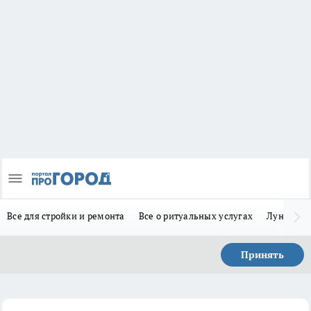
Все для стройки и ремонта
Все о ритуальных услугах
Лунно-по
Принять