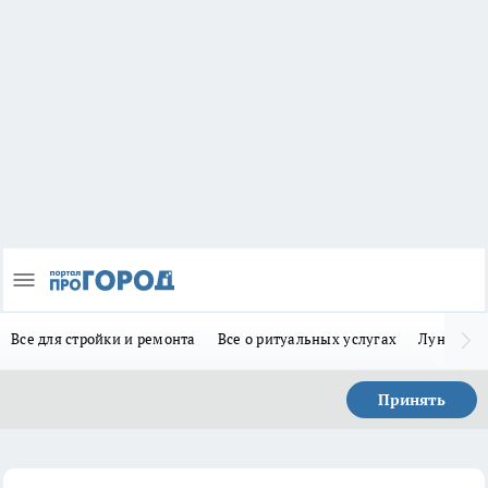
Все для стройки и ремонта
Все о ритуальных услугах
Лунно-по
Принять