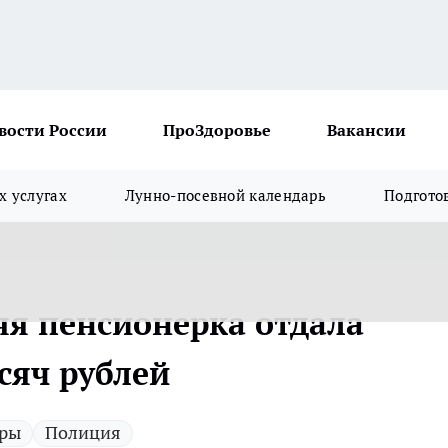
вости России
ПроЗдоровье
Вакансии
х услугах
Лунно-посевной календарь
Подгото
яя пенсионерка отдала
сяч рублей
ры
Полиция