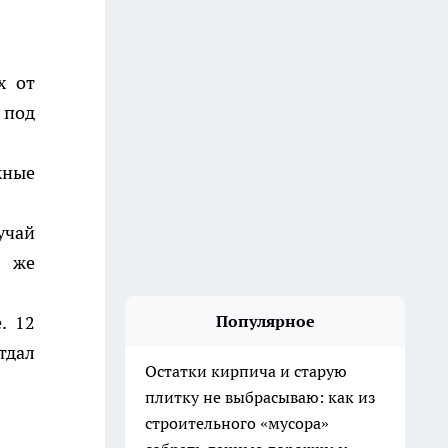
х от
 под
жные
учай
м же
. 12
Популярное
тдал
Остатки кирпича и старую
плитку не выбрасываю: как из
строительного «мусора»