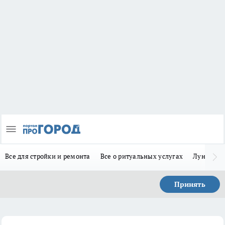
Все для стройки и ремонта
Все о ритуальных услугах
Лунно-по
Принять