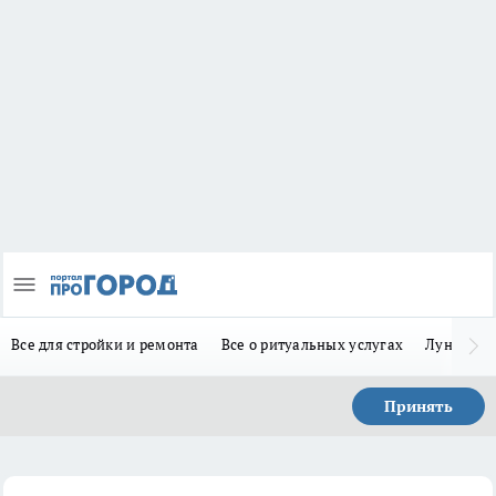
Все для стройки и ремонта
Все о ритуальных услугах
Лунно-по
Принять