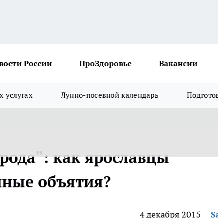
вости России
ПроЗдоровье
Вакансии
х услугах
Лунно-посевной календарь
Подгото
рода": как ярославцы
пные объятия?
4 декабря 2015
S