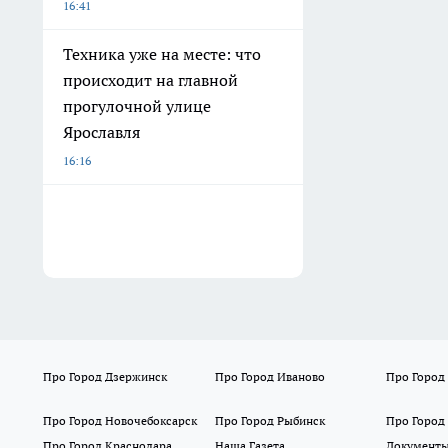
16:41
Техника уже на месте: что
происходит на главной
прогулочной улице
Ярославля
16:16
Про Город Дзержинск
Про Город Иваново
Про Город
Про Город Новочебоксарск
Про Город Рыбинск
Про Город
Про Город Краснодара
Наша Газета
Документ