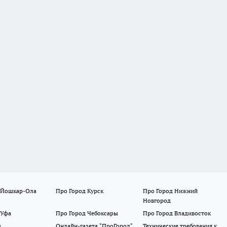
 Йошкар-Ола
Про Город Курск
Про Город Нижний
Новгород
 Уфа
Про Город Чебоксары
Про Город Владивосток
ы
Онлайн-газета "ПроГород"
Технические требования к