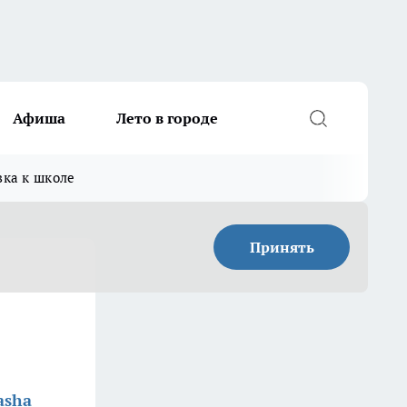
Афиша
Лето в городе
вка к школе
Принять
asha