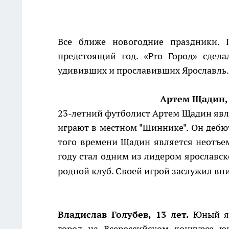
Все ближе новогодние праздники. 
предстоящий год. «Pro Город» сдел
удививших и прославивших Ярославль
Артем Щадин,
23-летний футболист Артем Щадин явл
играют в местном "Шиннике". Он дебют
того времени Щадин является неотъем
году стал одним из лидером ярославск
родной клуб. Своей игрой заслужил в
Владислав Голубев, 13 лет.
Юный яр
город на Всероссийском конкурсе ю