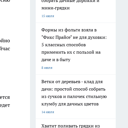
собрать дачные дорожки и
мини‑грядки
15 июля
Формы из фольги взяла в
"Фикс Прайсе" не для духовки:
ойно
5 классных способов
йчас
применить их с пользой на
даче и в быту
8 июля
Ветки от деревьев - клад для
дачи: простой способ собрать
из сучков и палочек стильную
ется
клумбу для дачных цветов
едет
14 июля
Хватит поливать грядки из