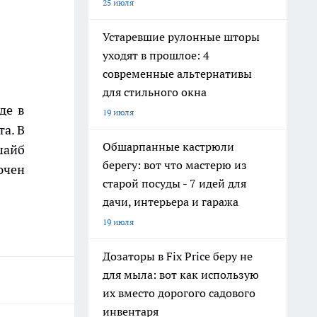
25 июля
Устаревшие рулонные шторы
уходят в прошлое: 4
современные альтернативы
для стильного окна
де в
19 июля
а. В
Обшарпанные кастрюли
шайб
берегу: вот что мастерю из
ючен
старой посуды - 7 идей для
дачи, интерьера и гаража
19 июля
Дозаторы в Fix Price беру не
для мыла: вот как использую
их вместо дорогого садового
инвентаря