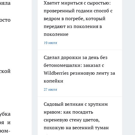
няла
Хватит мириться с сыростью:
проверенный годами способ с
ведром в погребе, который
осто
передают из поколения в
поколение
19 июля
Сделал дорожки за день без
бетономешалки: заказал с
ской
Wildberries резиновую ленту за
копейки
27 июля
Садовый великан с хрупким
нравом: как посадить
убка
сиреневую стену цветов,
оя и
похожую на весенний туман
ром-