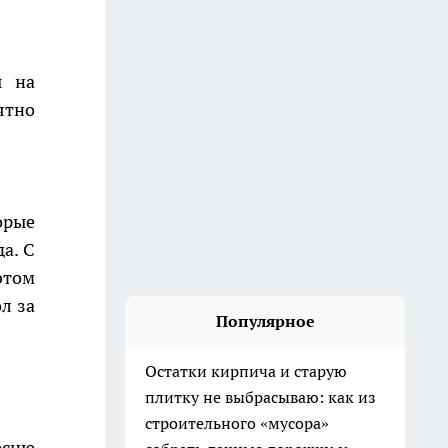
ы на
ятно
орые
а. С
этом
л за
Популярное
Остатки кирпича и старую
плитку не выбрасываю: как из
строительного «мусора»
есню