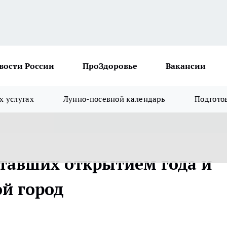
вости России
ПроЗдоровье
Вакансии
х услугах
Лунно-посевной календарь
Подгото
ставших открытием года и
й город