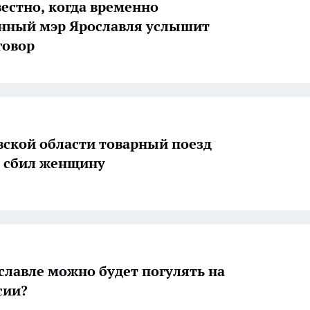
вестно, когда временно
нный мэр Ярославля услышит
говор
вской области товарный поезд
 сбил женщину
ославле можно будет погулять на
сии?