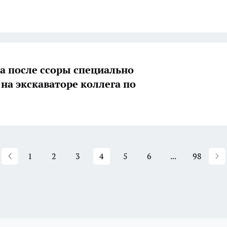
а после ссоры специально
 на экскаваторе коллега по
1
2
3
4
5
6
...
98