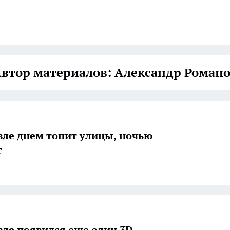
втор материалов: Александр Роман
вле днем топит улицы, ночью
г
вле появился еще один 3D-