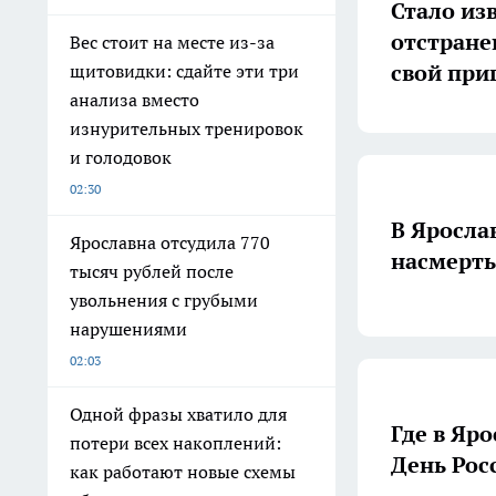
Стало из
отстране
Вес стоит на месте из-за
свой при
щитовидки: сдайте эти три
анализа вместо
изнурительных тренировок
и голодовок
02:30
В Яросла
Ярославна отсудила 770
насмерть
тысяч рублей после
увольнения с грубыми
нарушениями
02:03
Одной фразы хватило для
Где в Яр
потери всех накоплений:
День Рос
как работают новые схемы