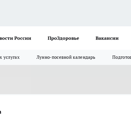
вости России
ПроЗдоровье
Вакансии
х услугах
Лунно-посевной календарь
Подгото
в