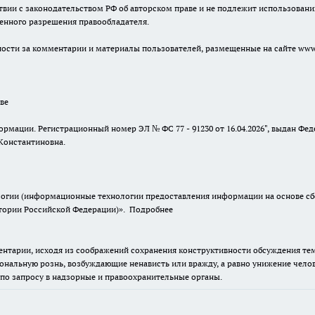
твии с законодательством РФ об авторском праве и не подлежит использовани
менного разрешения правообладателя.
енности за комментарии и материалы пользователей, размещенные на сайте www.
ве
ормации. Регистрационный номер ЭЛ № ФС 77 - 91230 от 16.04.2026", выдан Ф
Константиновна.
гии (информационные технологии предоставления информации на основе сбор
итории Российской Федерации)».
Подробнее
нтарии, исходя из соображений сохранения конструктивности обсуждения тем 
альную рознь, возбуждающие ненависть или вражду, а равно унижение челове
 по запросу в надзорные и правоохранительные органы.