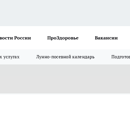
вости России
ПроЗдоровье
Вакансии
х услугах
Лунно-посевной календарь
Подгото