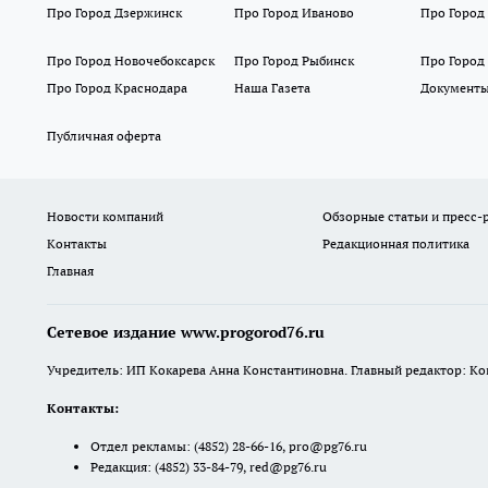
Про Город Дзержинск
Про Город Иваново
Про Город
Про Город Новочебоксарск
Про Город Рыбинск
Про Город
Про Город Краснодара
Наша Газета
Документ
Публичная оферта
Новости компаний
Обзорные статьи и пресс-
Контакты
Редакционная политика
Главная
Сетевое издание www.progorod76.ru
Учредитель: ИП Кокарева Анна Константиновна. Главный редактор: Кокар
Контакты:
Отдел рекламы:
(4852) 28-66-16
,
pro@pg76.ru
Редакция:
(4852) 33-84-79
,
red@pg76.ru