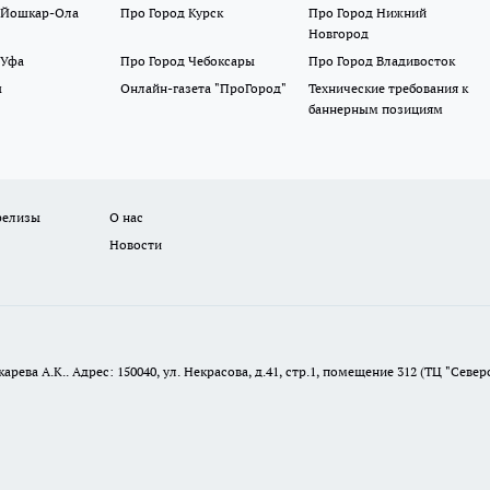
 Йошкар-Ола
Про Город Курск
Про Город Нижний
Новгород
 Уфа
Про Город Чебоксары
Про Город Владивосток
ы
Онлайн-газета "ПроГород"
Технические требования к
баннерным позициям
релизы
О нас
Новости
ева А.К.. Адрес: 150040, ул. Некрасова, д.41, стр.1, помещение 312 (ТЦ "Север