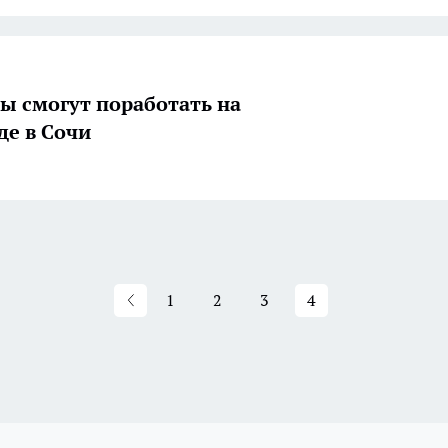
ы смогут поработать на
е в Сочи
1
2
3
4