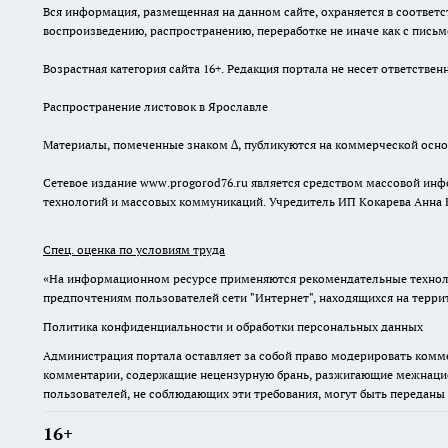
Вся информация, размещенная на данном сайте, охраняется в соответс
воспроизведению, распространению, переработке не иначе как с пись
Возрастная категория сайта 16+. Редакция портала не несет ответств
Распространение листовок в Ярославле
Материалы, помеченные знаком ∆, публикуются на коммерческой осно
Сетевое издание www.progorod76.ru является средством массовой инф
технологий и массовых коммуникаций. Учредитель ИП Кокарева Анна 
Спец. оценка по условиям труда
«На информационном ресурсе применяются рекомендательные техноло
предпочтениям пользователей сети "Интернет", находящихся на терр
Политика конфиденциальности и обработки персональных данных
Администрация портала оставляет за собой право модерировать комме
комментарии, содержащие нецензурную брань, разжигающие межнацион
пользователей, не соблюдающих эти требования, могут быть переданы
16+