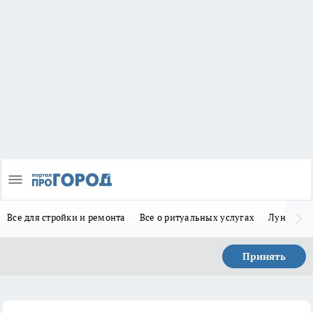
Все для стройки и ремонта
Все о ритуальных услугах
Лунно-по
Принять