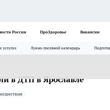
вости России
ПроЗдоровье
Вакансии
х услугах
Лунно-посевной календарь
Подгото
ли в ДТП в Ярославле
исшествия