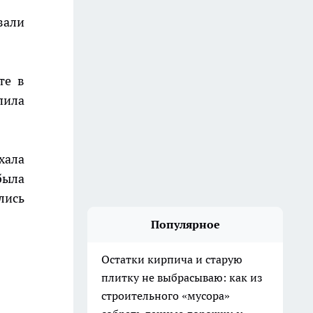
зали
те в
пила
хала
была
лись
Популярное
Остатки кирпича и старую
плитку не выбрасываю: как из
строительного «мусора»