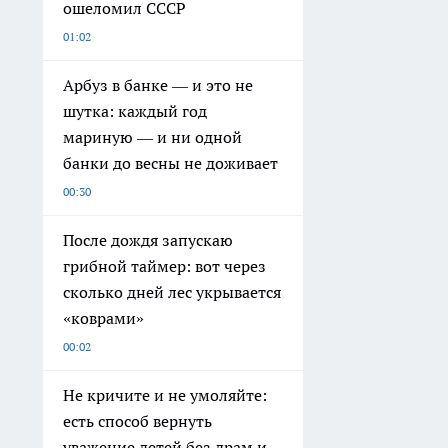
ошеломил СССР
01:02
Арбуз в банке — и это не
шутка: каждый год
мариную — и ни одной
банки до весны не доживает
00:30
После дождя запускаю
грибной таймер: вот через
сколько дней лес укрывается
«коврами»
00:02
Не кричите и не умоляйте:
есть способ вернуть
уважение детей без драм и