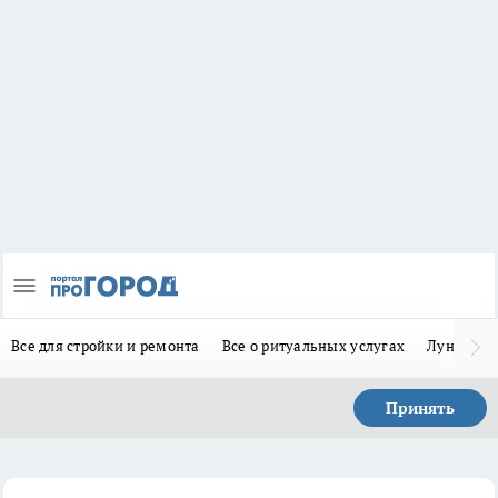
Все для стройки и ремонта
Все о ритуальных услугах
Лунно-по
Принять