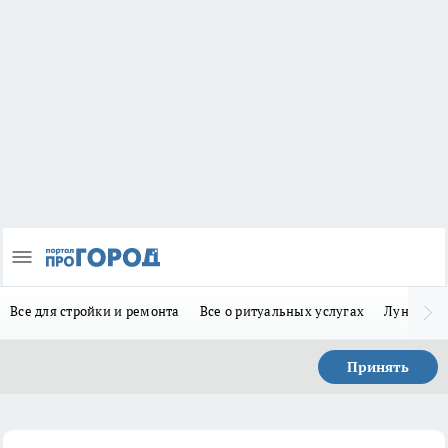
Все для стройки и ремонта
Все о ритуальных услугах
Лунно-по
Принять