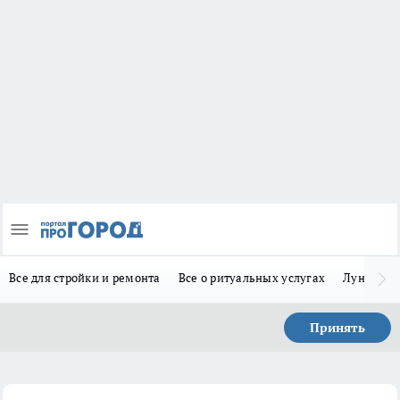
Все для стройки и ремонта
Все о ритуальных услугах
Лунно-по
Принять