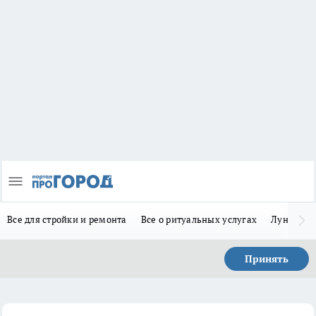
Все для стройки и ремонта
Все о ритуальных услугах
Лунно-по
Принять