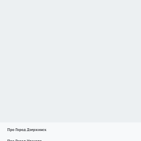
Про Город Дзержинск
Про Город Иваново