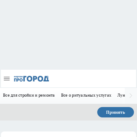
Все для стройки и ремонта
Все о ритуальных услугах
Лунно-по
Принять