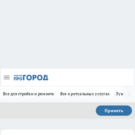
Все для стройки и ремонта
Все о ритуальных услугах
Лунно-по
Принять